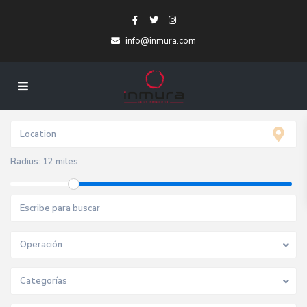
info@inmura.com
Radius:
12 miles
Operación
Categorías