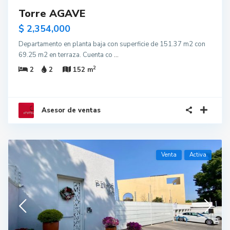
Torre AGAVE
$ 2,354,000
Departamento en planta baja con superficie de 151.37 m2 con
69.25 m2 en terraza. Cuenta co
...
2
2
2
152 m
Asesor de ventas
Venta
Activa