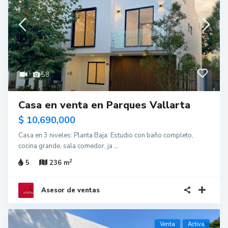
58
Casa en venta en Parques Vallarta
$ 10,690,000
Casa en 3 niveles: Planta Baja: Estudio con baño completo,
cocina grande, sala comedor, ja
...
2
5
236 m
Asesor de ventas
Venta
Activa