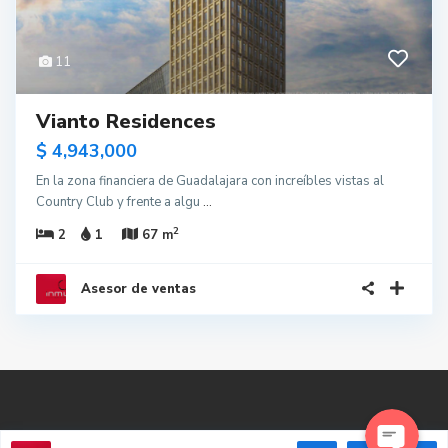
11
Vianto Residences
$ 4,943,000
En la zona financiera de Guadalajara con increíbles vistas al
Country Club y frente a algu
...
2
2
1
67 m
WhatsApp
Asesor de ventas
Phone