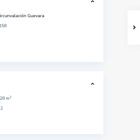
ircunvalación Guevara
158
2
28 m
2