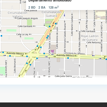
Departamento amueblado
2
2 BD
2 BA
128 m