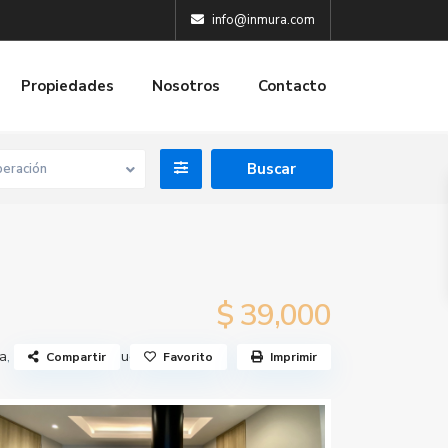
info@inmura.com
Propiedades
Nosotros
Contacto
eración
$ 39,000
a
,
Circunvalación Guevara
Compartir
Favorito
Imprimir