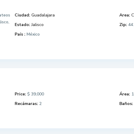
ateos
Ciudad:
Guadalajara
Area:
C
isco,
Estado:
Jalisco
Zip:
44
País :
México
Price:
$ 39,000
Área:
1
Recámaras:
2
Baños: