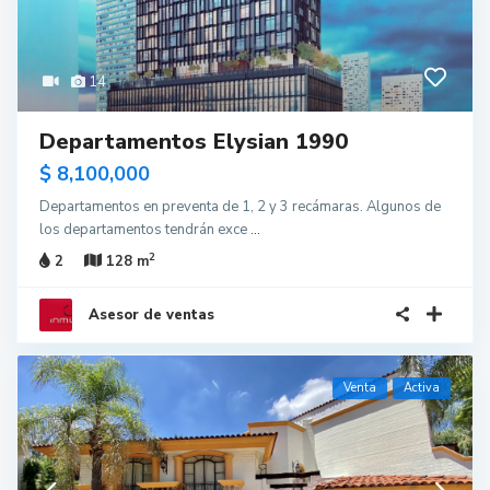
14
Departamentos Elysian 1990
$ 8,100,000
Departamentos en preventa de 1, 2 y 3 recámaras. Algunos de
los departamentos tendrán exce
...
2
2
128 m
Asesor de ventas
Venta
Activa