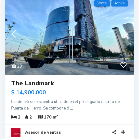
Venta
Activa
29
The Landmark
$ 14,900,000
Landmark se encuentra ubicado en el prestigiado distrito de
Puerta de Hierro. Se compone d
...
2
2
2
170 m
Asesor de ventas