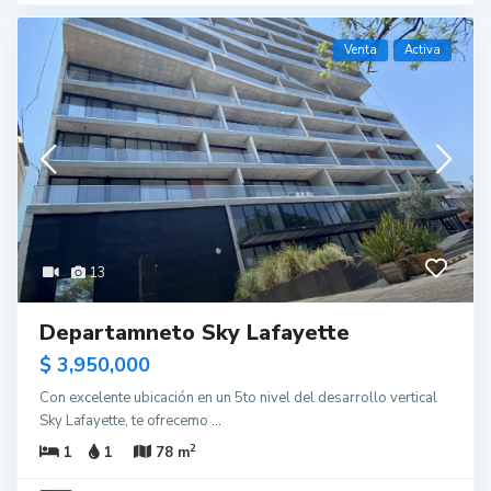
Venta
Activa
13
Departamneto Sky Lafayette
$ 3,950,000
Con excelente ubicación en un 5to nivel del desarrollo vertical
Sky Lafayette, te ofrecemo
...
2
1
1
78 m