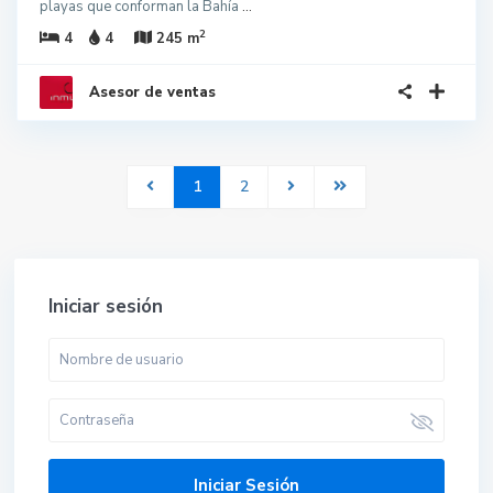
playas que conforman la Bahía
...
2
4
4
245 m
Asesor de ventas
1
2
Iniciar sesión
Iniciar Sesión