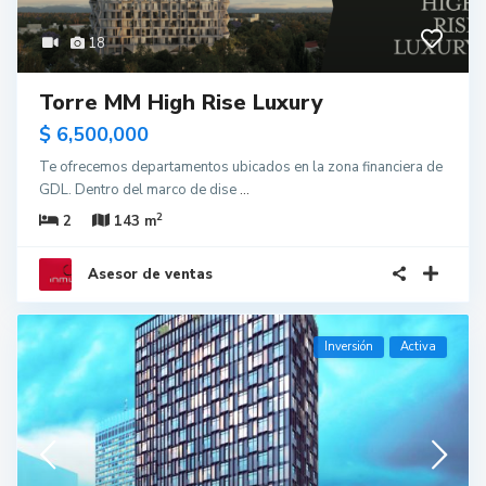
18
Torre MM High Rise Luxury
$ 6,500,000
Te ofrecemos departamentos ubicados en la zona financiera de
GDL. Dentro del marco de dise
...
2
2
143 m
Asesor de ventas
Inversión
Activa