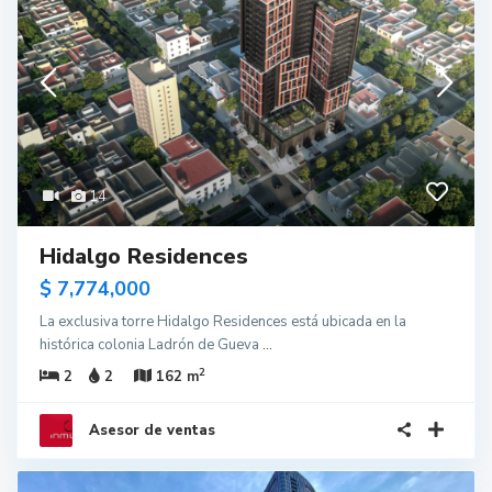
14
Hidalgo Residences
$ 7,774,000
La exclusiva torre Hidalgo Residences está ubicada en la
histórica colonia Ladrón de Gueva
...
2
2
2
162 m
Asesor de ventas