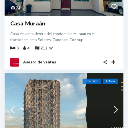
24
Casa Muraán
Casa en venta dentro del condominio Muraan en el
fraccionamiento Solares. Zapopan. Con sup
...
2
3
4
212 m
Asesor de ventas
Inversión
Activa