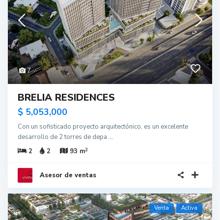
7
BRELIA RESIDENCES
$ 5,053,000
Con un sofisticado proyecto arquitectónico, es un excelente
desarrollo de 2 torres de depa
...
2
2
2
93 m
Asesor de ventas
Venta
Activa