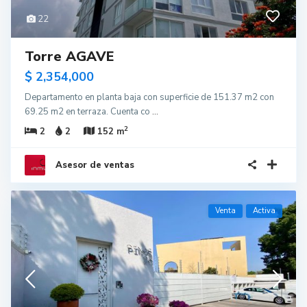
22
Torre AGAVE
$ 2,354,000
Departamento en planta baja con superficie de 151.37 m2 con
69.25 m2 en terraza. Cuenta co
...
2
2
2
152 m
Asesor de ventas
Venta
Activa