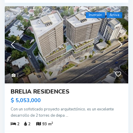
Inversión
Activa
7
BRELIA RESIDENCES
$ 5,053,000
Con un sofisticado proyecto arquitectónico, es un excelente
desarrollo de 2 torres de depa
...
2
2
2
93 m