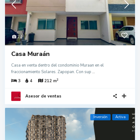
24
Casa Muraán
Casa en venta dentro del condominio Muraan en el
fraccionamiento Solares. Zapopan. Con sup
...
2
3
4
212 m
Asesor de ventas
Inversión
Activa