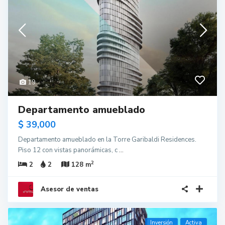
19
Departamento amueblado
$ 39,000
Departamento amueblado en la Torre Garibaldi Residences.
Piso 12 con vistas panorámicas, c
...
2
2
2
128 m
Asesor de ventas
Inversión
Activa