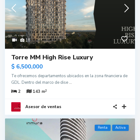
18
Torre MM High Rise Luxury
$ 6,500,000
Te ofrecemos departamentos ubicados en la zona financiera de
GDL. Dentro del marco de dise
...
2
2
143 m
Asesor de ventas
Renta
Activa