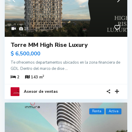
18
Torre MM High Rise Luxury
$ 6,500,000
Te ofrecemos departamentos ubicados en la zona financiera de
GDL. Dentro del marco de dise
...
2
2
143 m
Asesor de ventas
Renta
Activa