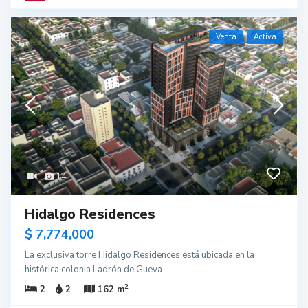
Venta
Activa
14
Hidalgo Residences
$ 7,774,000
La exclusiva torre Hidalgo Residences está ubicada en la
histórica colonia Ladrón de Gueva
...
2
2
2
162 m