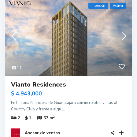
Inversión
Activa
11
Vianto Residences
$ 4,943,000
En la zona financiera de Guadalajara con increíbles vistas al
Country Club y frente a algu
...
2
2
1
67 m
Asesor de ventas