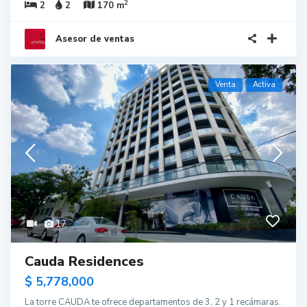
2
2
2
170 m
Asesor de ventas
Venta
Activa
17
Cauda Residences
$ 5,778,000
La torre CAUDA te ofrece departamentos de 3, 2 y 1 recámaras.