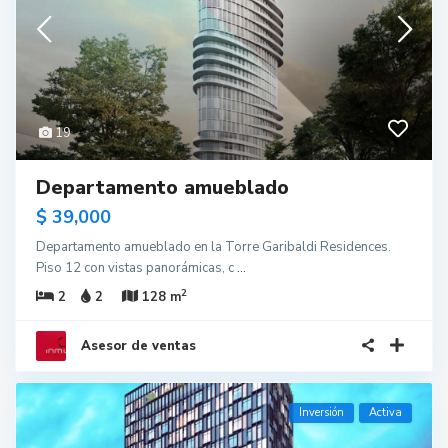
19
Departamento amueblado
$ 39,000
Departamento amueblado en la Torre Garibaldi Residences.
Piso 12 con vistas panorámicas, c
...
2
2
2
128 m
Asesor de ventas
Inversión
Activa